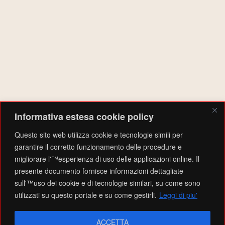
Territoriale (OpT) associata alla Organizzazione partner Capofila
(OpC) FONDAZIONE BANCO ALIMENTARE EMILIA ROMAGNA ETS
o FONDAZIONE BANCO ALIMENTARE EMILIA ROMAGNA ETS –
MAGAZZINO DI FONTEVIVO nell’anno 2025, ha sostenuto n. 325
persone in condizione di grave deprivazione attraverso l’erogazione
di aiuti alimentari e misure di accompagnamento, per un totale di
beni distribuiti pari a 6054 kg di alimenti”
AMMINISTRAZIONE
Informativa estesa cookie policy
Accedi
Questo sito web utilizza cookie e tecnologie simili per
Feed dei contenuti
garantire il corretto funzionamento delle procedure e
Feed dei commenti
migliorare l'™esperienza di uso delle applicazioni online. Il
WordPress.org
presente documento fornisce informazioni dettagliate
sull'™uso dei cookie e di tecnologie similari, su come sono
utilizzati su questo portale e su come gestirli.
Leggi di piu'
Testo del copyright © 2026
EMPORIO SOLIDALE VALTARO
. Tutti i diritti riservati.
Privacy
What can you do?
Tell me a fun fact
Policy e Information
ACCETTA