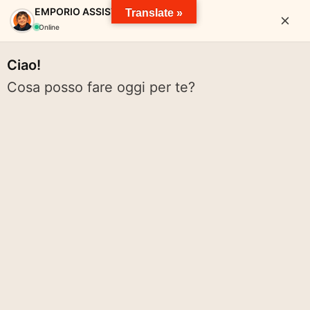
EMPORIO ASSISTANT
Translate »
Online
Ciao!
Cosa posso fare oggi per te?
EMPORIO SOLIDALE VALTARO
pace solidarietà diritti cibo spreco pianeta volontariato rete
Cerca:
Cerca
Menu
ARCHIVI TAG:
SANITÃ