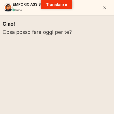
EMPORIO ASSISTANT
Translate »
Online
Ciao!
Cosa posso fare oggi per te?
EMPORIO SOLIDALE VALTARO
pace solidarietà diritti cibo spreco pianeta volontariato rete
Cerca:
Cerca
Menu
ACCESSO EMPORIO