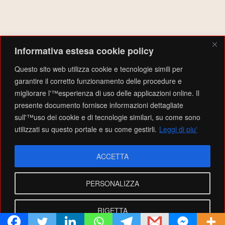
AMMINISTRAZIONE
Informativa estesa cookie policy
Accedi
Feed dei contenuti
Questo sito web utilizza cookie e tecnologie simili per
Feed dei commenti
garantire il corretto funzionamento delle procedure e
WordPress.org
migliorare l'™esperienza di uso delle applicazioni online. Il
presente documento fornisce informazioni dettagliate
sull'™uso dei cookie e di tecnologie similari, su come sono
Testo del copyright © 2026
EMPORIO SOLIDALE VALTARO
. Tutti i diritti riservati.
Privacy
utilizzati su questo portale e su come gestirli.
Leggi di piu'
Policy e Information
What can you do?
Tell me a fun fact
Theme: Catch Box by
Catch Themes
ACCETTA
PERSONALIZZA
RIGETTA