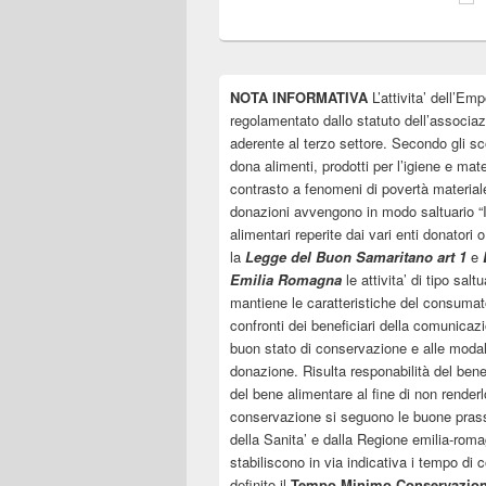
NOTA INFORMATIVA
L’attivita’ dell’Emp
regolamentato dallo statuto dell’associa
aderente al terzo settore. Secondo gli sco
dona alimenti, prodotti per l’igiene e mate
contrasto a fenomeni di povertà material
donazioni avvengono in modo saltuario “In
alimentari reperite dai vari enti donatori 
la
Legge del Buon Samaritano art 1
e
Emilia Romagna
le attivita’ di tipo sal
mantiene le caratteristiche del consumato
confronti dei beneficiari della comunicazi
buon stato di conservazione e alle modal
donazione. Risulta responabilità del ben
del bene alimentare al fine di non renderlo
conservazione si seguono le buone prassi 
della Sanita’ e dalla Regione emilia-roma
stabiliscono in via indicativa i tempo di
definito il
Tempo Minimo Conservazio