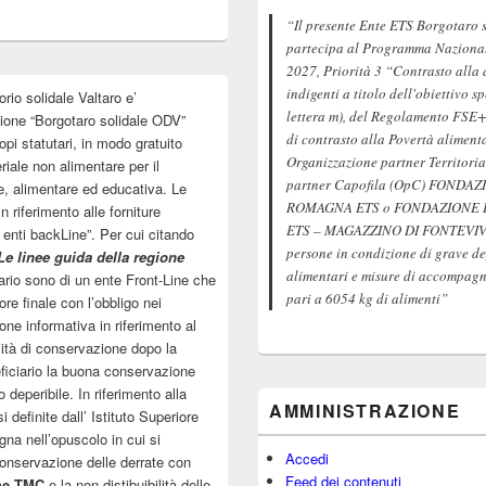
“Il presente Ente ETS Borgotaro 
partecipa al Programma Nazionale
2027, Priorità 3 “Contrasto alla 
indigenti a titolo dell'obiettivo s
orio solidale Valtaro e’
lettera m), del Regolamento FSE+
zione “Borgotaro solidale ODV”
di contrasto alla Povertà aliment
pi statutari, in modo gratuito
Organizzazione partner Territoria
riale non alimentare per il
partner Capofila (OpC) FOND
e, alimentare ed educativa. Le
ROMAGNA ETS o FONDAZIONE
 riferimento alle forniture
ETS – MAGAZZINO DI FONTEVIVO 
o enti backLine”. Per cui citando
persone in condizione di grave de
Le linee guida della regione
alimentari e misure di accompagna
tuario sono di un ente Front-Line che
pari a 6054 kg di alimenti”
re finale con l’obbligo nei
one informativa in riferimento al
ità di conservazione dopo la
eficiario la buona conservazione
 deperibile. In riferimento alla
AMMINISTRAZIONE
definite dall’ Istituto Superiore
gna nell’opuscolo in cui si
Accedi
 conservazione delle derrate con
Feed dei contenuti
ne TMC
e la non distibuibilità delle