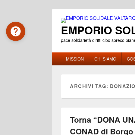
EMPORIO SOL
pace solidarietà diritti cibo spreco pian
Menu
MISSION
CHI SIAMO
COS
principale
ARCHIVI TAG:
DONAZIO
Torna “DONA UNA
CONAD di Borgo v