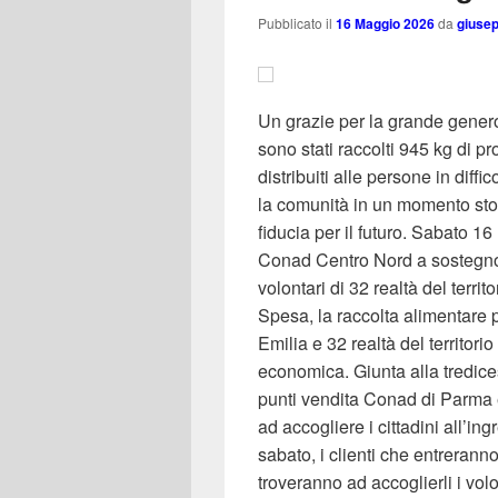
Pubblicato il
16 Maggio 2026
da
giuse
Un grazie per la grande gener
sono stati raccolti 945 kg di p
distribuiti alle persone in diffi
la comunità in un momento stor
fiducia per il futuro. Sabato 1
Conad Centro Nord a sostegno d
volontari di 32 realtà del terr
Spesa, la raccolta alimentar
Emilia e 32 realtà del territorio
economica. Giunta alla tredice
punti vendita Conad di Parma e
ad accogliere i cittadini all’ing
sabato, i clienti che entrerann
troveranno ad accoglierli i volon