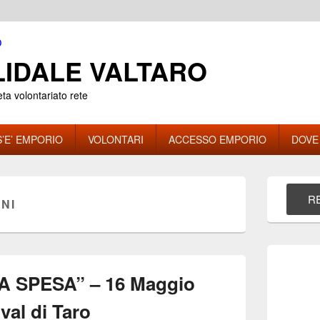
IDALE VALTARO
eta volontariato rete
’E’ EMPORIO
VOLONTARI
ACCESSO EMPORIO
DOVE
Area
widget
RE
NI
barra
laterale
principale
 SPESA” – 16 Maggio
al di Taro