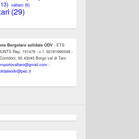
(13)
valtaro
(6)
ari
(29)
one Borgotaro solidale ODV
- ETS
l RUNTS Rep. 151476 - c.f. 92181990349 -
 Corridoni, 65 43043 Borgo val di Taro
emporiovaltaro@gmail.com
-
olidaleodv@pec.it