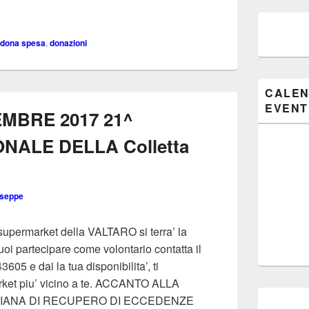
PESA” – 16 Maggio CONAD di Borgo val di Taro
dona spesa
,
donazioni
CALEN
EVENT
MBRE 2017 21^
NALE DELLA Colletta
useppe
upermarket della VALTARO si terra’ la
oi partecipare come volontario contatta il
05 e dai la tua disponibilita’, ti
arket piu’ vicino a te. ACCANTO ALLA
DIANA DI RECUPERO DI ECCEDENZE