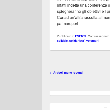
infatti indetta una conferenza
spiegheranno gli obiettivi e i 
Conad un’altra raccolta alimenta
parmareport
Pubblicato in
EVENTI
|
Contrassegnato
solidale
,
solidarieta'
,
volontari
Navigazione
←
Articoli meno recenti
articolo