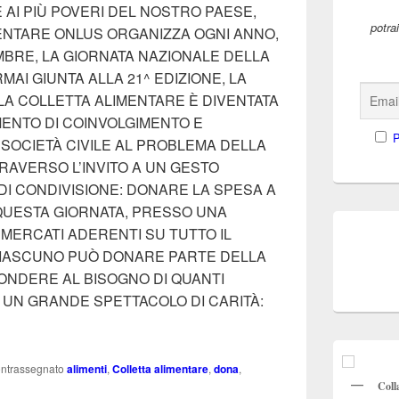
 AI PIÙ POVERI DEL NOSTRO PAESE,
potra
NTARE ONLUS ORGANIZZA OGNI ANNO,
MBRE, LA GIORNATA NAZIONALE DELLA
AI GIUNTA ALLA 21^ EDIZIONE, LA
LA COLLETTA ALIMENTARE È DIVENTATA
ENTO DI COINVOLGIMENTO E
P
 SOCIETÀ CIVILE AL PROBLEMA DELLA
RAVERSO L’INVITO A UN GESTO
DI CONDIVISIONE: DONARE LA SPESA A
QUESTA GIORNATA, PRESSO UNA
RMERCATI ADERENTI SU TUTTO IL
CIASCUNO PUÒ DONARE PARTE DELLA
ONDERE AL BISOGNO DI QUANTI
 UN GRANDE SPETTACOLO DI CARITÀ:
BRE 2017 21^ GIORNATA NAZIONALE DELLA Colletta Alime
ntrassegnato
alimenti
,
Colletta alimentare
,
dona
,
Coll