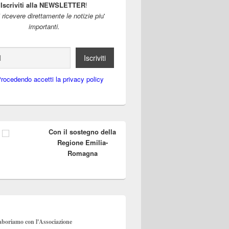
Iscriviti alla NEWSLETTER
!
i ricevere direttamente le notizie pi
u'
importanti.
rocedendo accetti la privacy policy
Con il sostegno della
Regione Emilia-
Romagna
ntare
aboriamo con l'Associazione