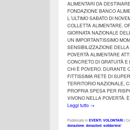
ALIMENTARI DA DESTINARE
FONDAZIONE BANCO ALIME
L´ULTIMO SABATO DI NOVE
COLLETTA ALIMENTARE. ORM
GIORNATA NAZIONALE DEL
UN IMPORTANTISSIMO MOM
SENSIBILIZZAZIONE DELLA
POVERTÀ ALIMENTARE ATT
CONCRETO DI GRATUITÀ E 
CHI È POVERO. DURANTE 
FITTISSIMA RETE DI SUPE
TERRITORIO NAZIONALE, 
PROPRIA SPESA PER RISP
VIVONO NELLA POVERTÀ. È
SABATO 25 NOVEM
Leggi tutto
→
Pubblicato in
EVENTI
,
VOLONTARI
|
Co
donazione
,
donazioni
,
solidarieta'