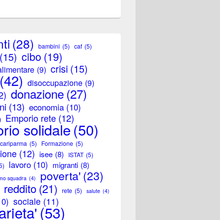
ti
(28)
bambini
(5)
caf
(5)
cibo
(19)
(15)
crisi
(15)
alimentare
(9)
(42)
disoccupazione
(9)
donazione
(27)
2)
ni
(13)
economia
(10)
Emporio rete
(12)
)
rio solidale
(50)
 cariparma
(5)
Formazione
(5)
zione
(12)
isee
(8)
ISTAT
(5)
lavoro
(10)
migranti
(8)
5)
poverta'
(23)
amo squadra
(4)
reddito
(21)
rete
(5)
salute
(4)
sociale
(11)
10)
arieta'
(53)