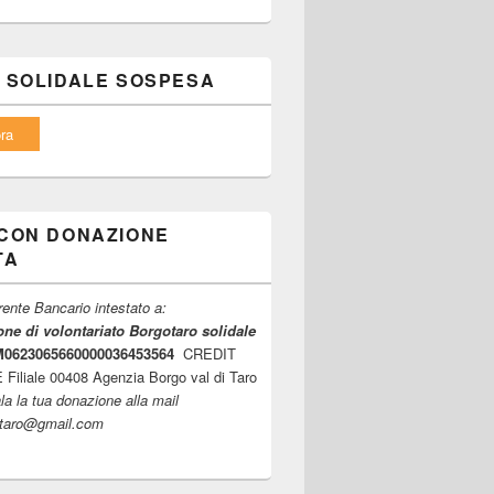
 SOLIDALE SOSPESA
ra
CON DONAZIONE
TA
ente Bancario intestato a:
ne di volontariato Borgotaro solidale
6M0623065660000036453564
CREDIT
iliale 00408 Agenzia Borgo val di Taro
la la tua donazione alla mail
ltaro@gmail.com