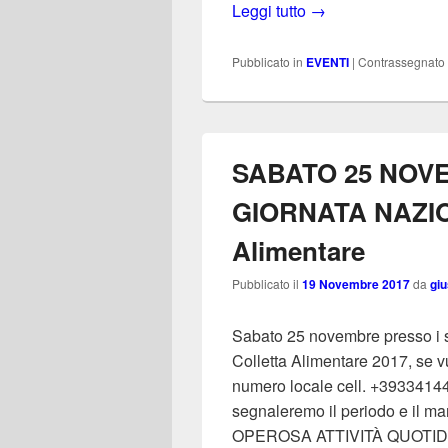
Torna “DONA UNA S
Leggi tutto
→
Pubblicato in
EVENTI
|
Contrassegnato
SABATO 25 NOVE
GIORNATA NAZIO
Alimentare
Pubblicato il
19 Novembre 2017
da
gi
Sabato 25 novembre presso i s
Colletta Alimentare 2017, se vu
numero locale cell. +3933414436
segnaleremo il periodo e il m
OPEROSA ATTIVITÀ QUOTI