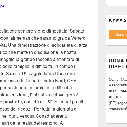
ppe
SPESA
osità che sempre viene dimostrata. Sabato
Dona o
rodotti alimentari che saranno già da Venerdi
coltà. Una dimostrazione di solidarietà di tutta
ico che mette in discussione la nostra
6 maggio la grande raccolta alimentare di
DONA 
elle famiglie in difficoltà. In campo i
DIRET
itorio Sabato 16 maggio torna Dona una
Conto Corr
e promossa da Conad Centro Nord, CSV
Associazio
 per sostenere le famiglie in difficoltà
Iban IT5
sima edizione, l’iniziativa coinvolgerà 31
AGRICOLE F
 provincia, con più di 150 volontari pronti
(PR)
segna
resso dei negozi. Per tutta la giornata di
emporiova
o nei punti vendita Conad aderenti
tari delle realtà del territorio. A