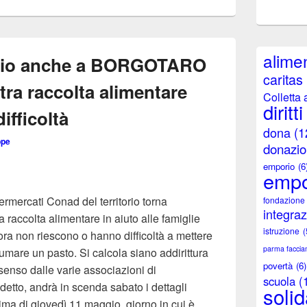
alimen
io anche a BORGOTARO
caritas
tra raccolta alimentare
Colletta 
diritti
difficoltà
dona
(1
ppe
donazio
emporio
(6
empo
ermercati Conad del territorio torna
fondazione
integra
a raccolta alimentare in aiuto alle famiglie
istruzione
(
ora non riescono o hanno difficoltà a mettere
parma facci
umare un pasto. Si calcola siano addirittura
povertà
(6)
senso dalle varie associazioni di
scuola
(
 detto, andrà in scenda sabato i dettagli
solid
ima di giovedì 11 maggio, giorno in cui è