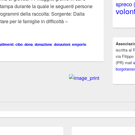
spreco
 stampa durante la quale le seguenti persone
volont
programmi della raccolta: Sorgente: Dalla
re per le famiglie in difficoltà –
Associazi
alimenti
,
cibo
,
dona
,
donazione
,
donazioni
,
emporio
iscritta a
via Filippo
(PR) mail
borgotaros