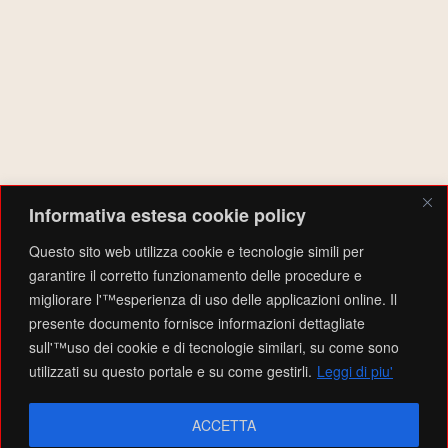
MAGAZZINO DI FONTEVIVO nell’anno 2025, ha sostenuto n. 325
persone in condizione di grave deprivazione attraverso l’erogazione
di aiuti alimentari e misure di accompagnamento, per un totale di
beni distribuiti pari a 6054 kg di alimenti”
AMMINISTRAZIONE
Informativa estesa cookie policy
Accedi
Feed dei contenuti
Questo sito web utilizza cookie e tecnologie simili per
Feed dei commenti
garantire il corretto funzionamento delle procedure e
WordPress.org
migliorare l'™esperienza di uso delle applicazioni online. Il
presente documento fornisce informazioni dettagliate
sull'™uso dei cookie e di tecnologie similari, su come sono
Testo del copyright © 2026
EMPORIO SOLIDALE VALTARO
. Tutti i diritti riservati.
Privacy
utilizzati su questo portale e su come gestirli.
Leggi di piu'
Policy e Information
What can you do?
Tell me a fun fact
Theme: Catch Box by
Catch Themes
ACCETTA