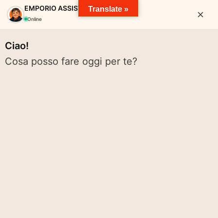
EMPORIO ASSISTANT
Translate »
Online
Ciao!
Cosa posso fare oggi per te?
EMPORIO SOLIDALE VALTARO
pace solidarietà diritti cibo spreco pianeta volontariato rete
Cerca:
Cerca
Menu
CARITAS ITALIANA – Presentato il
nuovo Rapporto Povertà 2024