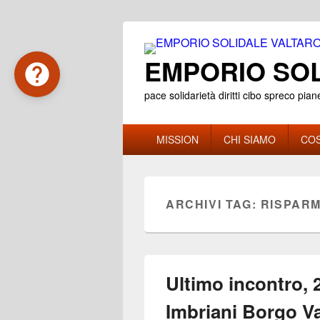
EMPORIO SOL
pace solidarietà diritti cibo spreco pian
Menu
MISSION
CHI SIAMO
COS
principale
ARCHIVI TAG:
RISPARM
Ultimo incontro, 2
Imbriani Borgo Va