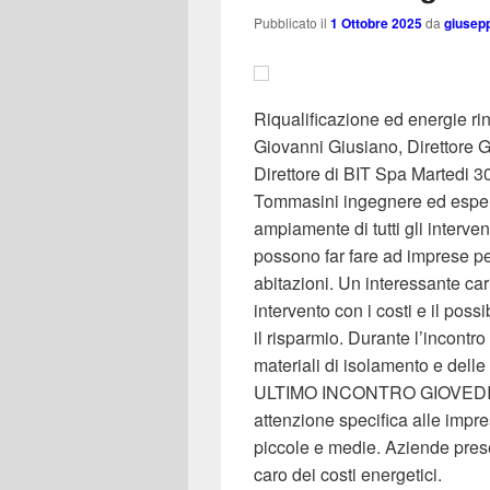
Pubblicato il
1 Ottobre 2025
da
giusep
Riqualificazione ed energie ri
Giovanni Giusiano, Direttore G
Direttore di BIT Spa Martedi 3
Tommasini ingegnere ed esperto
ampiamente di tutti gli interve
possono far fare ad imprese per
abitazioni. Un interessante car
intervento con i costi e il pos
il risparmio. Durante l’incontr
materiali di isolamento e dell
ULTIMO INCONTRO GIOVEDI 2 ott
attenzione specifica alle impres
piccole e medie. Aziende presen
caro dei costi energetici.