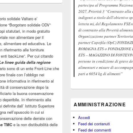
partecipa al Programma Nazionale
2027, Priorità 3 “Contrasto alla 
indigenti a titolo dell'obiettivo s
orio solidale Valtaro e’
lettera m), del Regolamento FSE+
zione “Borgotaro solidale ODV”
di contrasto alla Povertà aliment
pi statutari, in modo gratuito
Organizzazione partner Territoria
riale non alimentare per il
partner Capofila (OpC) FOND
e, alimentare ed educativa. Le
ROMAGNA ETS o FONDAZIONE
 riferimento alle forniture
ETS – MAGAZZINO DI FONTEVIVO 
o enti backLine”. Per cui citando
persone in condizione di grave de
Le linee guida della regione
alimentari e misure di accompagna
tuario sono di un ente Front-Line che
pari a 6054 kg di alimenti”
re finale con l’obbligo nei
one informativa in riferimento al
ità di conservazione dopo la
eficiario la buona conservazione
 deperibile. In riferimento alla
AMMINISTRAZIONE
definite dall’ Istituto Superiore
gna nell’opuscolo in cui si
Accedi
 conservazione delle derrate con
Feed dei contenuti
ne TMC
e la non distibuibilità delle
Feed dei commenti