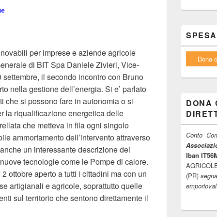
pe
SPESA
nnovabili per imprese e aziende agricole
Dona o
enerale di BIT Spa Daniele Zivieri, Vice-
0 settembre, il secondo incontro con Bruno
 nella gestione dell’energia. Si e’ parlato
nti che si possono fare in autonomia o si
DONA 
 la riqualificazione energetica delle
DIRET
rellata che metteva in fila ogni singolo
Conto Corr
sibile ammortamento dell’intervento attraverso
Associazio
o anche un interessante descrizione dei
Iban IT5
e nuove tecnologie come le Pompe di calore.
AGRICOLE F
obre aperto a tutti i cittadini ma con un
(PR)
segna
e artigianali e agricole, soprattutto quelle
emporiova
ti sul territorio che sentono direttamente il