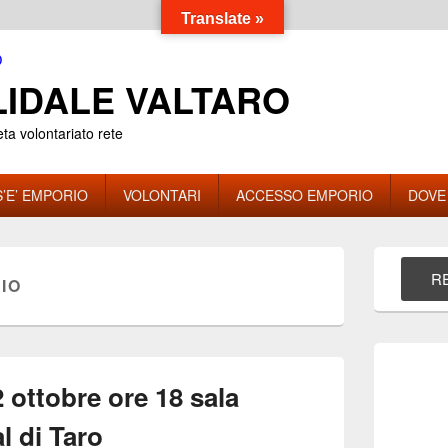
Translate »
IDALE VALTARO
eta volontariato rete
’E’ EMPORIO
VOLONTARI
ACCESSO EMPORIO
DOVE
Area
widget
RE
IO
barra
laterale
principale
 ottobre ore 18 sala
l di Taro