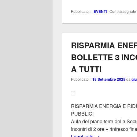
Pubblicato in
EVENTI
|
Contrassegnato
RISPARMIA ENER
BOLLETTE 3 INC
A TUTTI
Pubblicato il
18 Settembre 2025
da
gi
RISPARMIA ENERGIA E RIDU
PUBBLICI
Aula del piano terra della Soc
Incontri di 2 ore + rinfresco fin
RISPARMIA ENERG
Leggi tutto
→