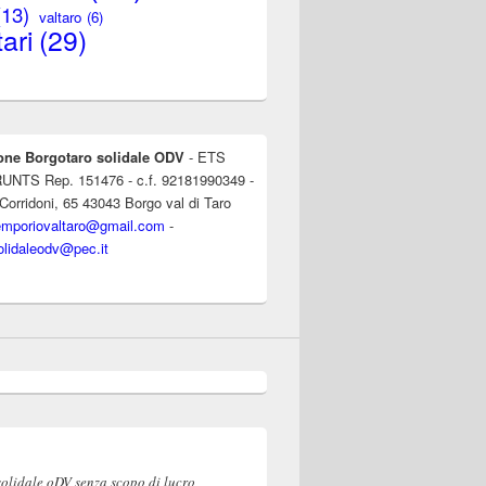
(13)
valtaro
(6)
ari
(29)
one Borgotaro solidale ODV
- ETS
l RUNTS Rep. 151476 - c.f. 92181990349 -
 Corridoni, 65 43043 Borgo val di Taro
emporiovaltaro@gmail.com
-
olidaleodv@pec.it
solidale oDV senza scopo di lucro