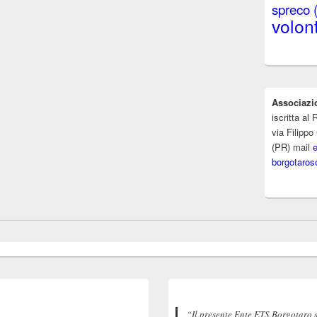
spreco
volont
Associazi
iscritta a
via Filippo
(PR) mail
borgotaros
“Il presente Ente ETS Borgotaro 