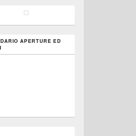
DARIO APERTURE ED
I
 A TUTTI