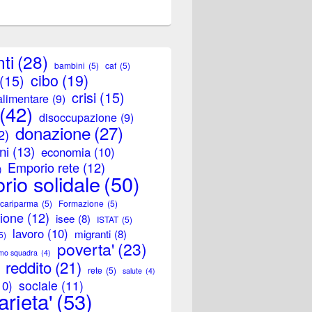
ti
(28)
bambini
(5)
caf
(5)
cibo
(19)
(15)
crisi
(15)
alimentare
(9)
(42)
disoccupazione
(9)
donazione
(27)
2)
ni
(13)
economia
(10)
Emporio rete
(12)
)
rio solidale
(50)
 cariparma
(5)
Formazione
(5)
zione
(12)
isee
(8)
ISTAT
(5)
lavoro
(10)
migranti
(8)
5)
poverta'
(23)
amo squadra
(4)
reddito
(21)
rete
(5)
salute
(4)
sociale
(11)
10)
arieta'
(53)