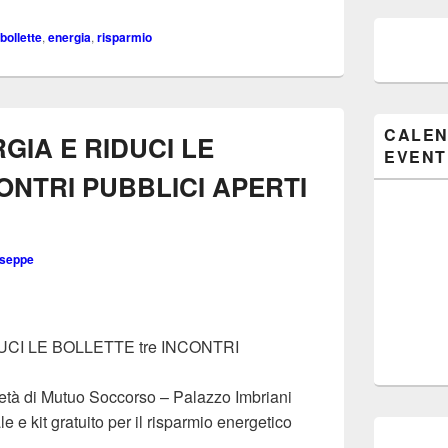
bollette
,
energia
,
risparmio
CALEN
GIA E RIDUCI LE
EVENT
ONTRI PUBBLICI APERTI
useppe
CI LE BOLLETTE tre INCONTRI
ietà di Mutuo Soccorso – Palazzo Imbriani
ale e kit gratuito per il risparmio energetico
IA E RIDUCI LE BOLLETTE 3 INCONTRI PUBBLICI APERTI