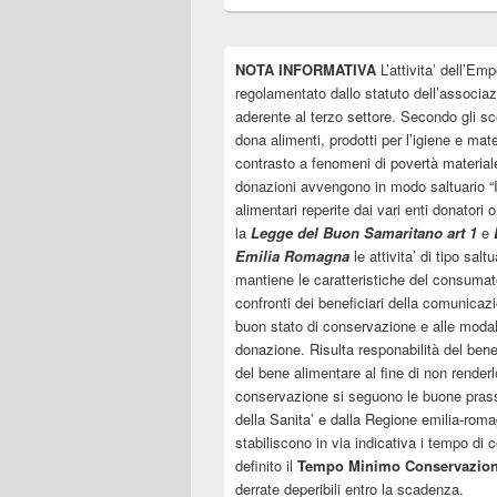
NOTA INFORMATIVA
L’attivita’ dell’Emp
regolamentato dallo statuto dell’associa
aderente al terzo settore. Secondo gli sco
dona alimenti, prodotti per l’igiene e mate
contrasto a fenomeni di povertà material
donazioni avvengono in modo saltuario “In
alimentari reperite dai vari enti donatori 
la
Legge del Buon Samaritano art 1
e
Emilia Romagna
le attivita’ di tipo sal
mantiene le caratteristiche del consumato
confronti dei beneficiari della comunicazi
buon stato di conservazione e alle modal
donazione. Risulta responabilità del ben
del bene alimentare al fine di non renderlo
conservazione si seguono le buone prassi 
della Sanita’ e dalla Regione emilia-roma
stabiliscono in via indicativa i tempo di
definito il
Tempo Minimo Conservazio
derrate deperibili entro la scadenza.