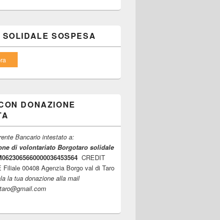
 SOLIDALE SOSPESA
ra
CON DONAZIONE
TA
ente Bancario intestato a:
ne di volontariato Borgotaro solidale
6M0623065660000036453564
CREDIT
iliale 00408 Agenzia Borgo val di Taro
la la tua donazione alla mail
ltaro@gmail.com