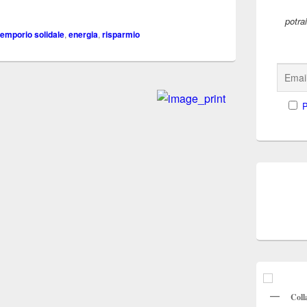
potra
emporio solidale
,
energia
,
risparmio
P
Coll