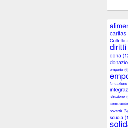
alimen
caritas
Colletta 
diritti
dona
(1
donazio
emporio
(6
empo
fondazione
integra
istruzione
(
parma facci
povertà
(6)
scuola
(
solid