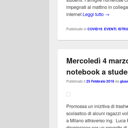
impegnati al mattino in collega
Raccolta di 
internet
Leggi tutto
→
Pubblicato in
COVID19
,
EVENTI
,
ISTR
Mercoledì 4 marz
notebook a studen
Pubblicato il
25 Febbraio 2016
da
gius
Promossa un inizitiva di trash
scolastico di alcuni ragazzi v
a Milano attraverso ing. Luca
dismissione per un progetto di 