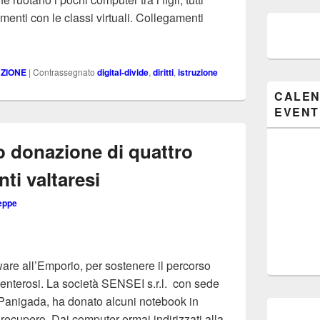
menti con le classi virtuali. Collegamenti
pc usati. Diritto allo studio e possibilita’ economiche, problema 
UZIONE
|
Contrassegnato
digital-divide
,
diritti
,
istruzione
CALEN
EVENT
o donazione di quattro
ti valtaresi
eppe
ware all’Emporio, per sostenere il percorso
olenterosi. La società SENSEI s.r.l. con sede
 Panigada, ha donato alcuni notebook in
recupero. Dai computer ormai indirizzati alla