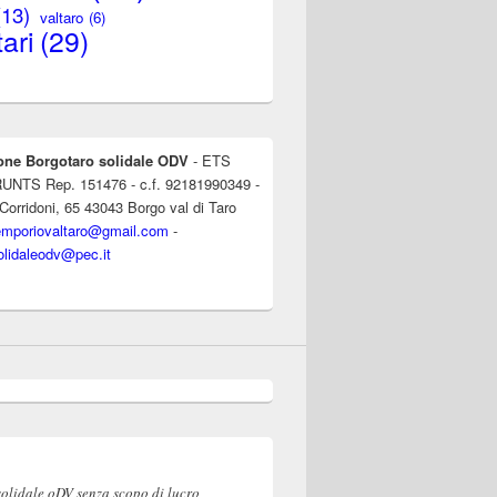
(13)
valtaro
(6)
ari
(29)
one Borgotaro solidale ODV
- ETS
l RUNTS Rep. 151476 - c.f. 92181990349 -
 Corridoni, 65 43043 Borgo val di Taro
emporiovaltaro@gmail.com
-
olidaleodv@pec.it
solidale oDV senza scopo di lucro