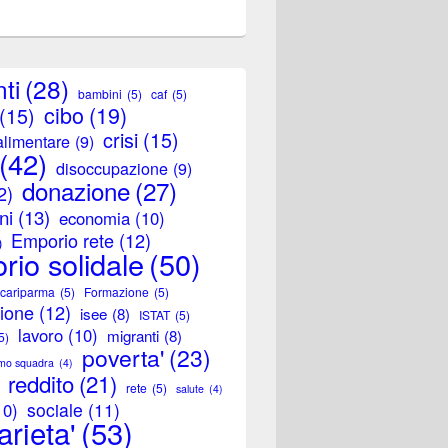
ti
(28)
bambini
(5)
caf
(5)
cibo
(19)
(15)
crisi
(15)
alimentare
(9)
(42)
disoccupazione
(9)
donazione
(27)
2)
ni
(13)
economia
(10)
Emporio rete
(12)
)
rio solidale
(50)
 cariparma
(5)
Formazione
(5)
zione
(12)
isee
(8)
ISTAT
(5)
lavoro
(10)
migranti
(8)
5)
poverta'
(23)
amo squadra
(4)
reddito
(21)
rete
(5)
salute
(4)
sociale
(11)
10)
arieta'
(53)