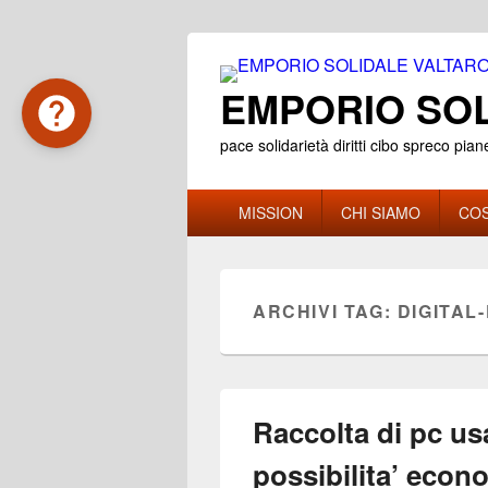
EMPORIO SOL
pace solidarietà diritti cibo spreco pian
Menu
MISSION
CHI SIAMO
COS
principale
ARCHIVI TAG:
DIGITAL-
Raccolta di pc usa
possibilita’ eco