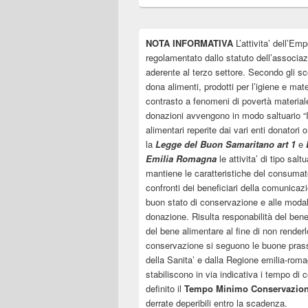
NOTA INFORMATIVA
L’attivita’ dell’Emp
regolamentato dallo statuto dell’associa
aderente al terzo settore. Secondo gli sco
dona alimenti, prodotti per l’igiene e mate
contrasto a fenomeni di povertà material
donazioni avvengono in modo saltuario “In
alimentari reperite dai vari enti donatori 
la
Legge del Buon Samaritano art 1
e
Emilia Romagna
le attivita’ di tipo sal
mantiene le caratteristiche del consumato
confronti dei beneficiari della comunicazi
buon stato di conservazione e alle modal
donazione. Risulta responabilità del ben
del bene alimentare al fine di non renderlo
conservazione si seguono le buone prassi 
della Sanita’ e dalla Regione emilia-roma
stabiliscono in via indicativa i tempo di
definito il
Tempo Minimo Conservazio
derrate deperibili entro la scadenza.