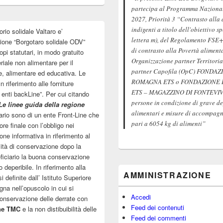
partecipa al Programma Nazionale
2027, Priorità 3 “Contrasto alla 
indigenti a titolo dell'obiettivo s
orio solidale Valtaro e’
lettera m), del Regolamento FSE+
zione “Borgotaro solidale ODV”
di contrasto alla Povertà aliment
pi statutari, in modo gratuito
Organizzazione partner Territoria
riale non alimentare per il
partner Capofila (OpC) FOND
e, alimentare ed educativa. Le
ROMAGNA ETS o FONDAZIONE
 riferimento alle forniture
ETS – MAGAZZINO DI FONTEVIVO 
o enti backLine”. Per cui citando
persone in condizione di grave de
Le linee guida della regione
alimentari e misure di accompagna
tuario sono di un ente Front-Line che
pari a 6054 kg di alimenti”
re finale con l’obbligo nei
one informativa in riferimento al
ità di conservazione dopo la
eficiario la buona conservazione
 deperibile. In riferimento alla
AMMINISTRAZIONE
definite dall’ Istituto Superiore
gna nell’opuscolo in cui si
Accedi
 conservazione delle derrate con
Feed dei contenuti
ne TMC
e la non distibuibilità delle
Feed dei commenti