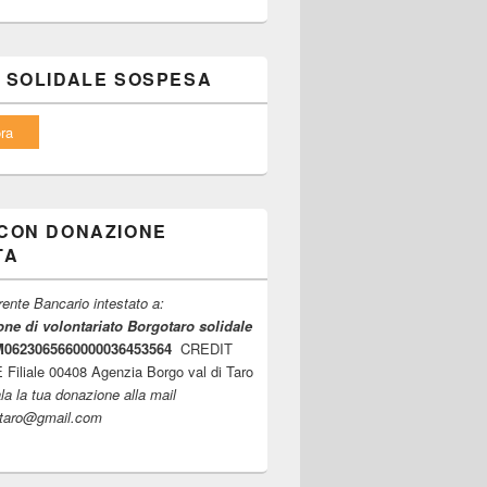
 SOLIDALE SOSPESA
ra
CON DONAZIONE
TA
ente Bancario intestato a:
ne di volontariato Borgotaro solidale
6M0623065660000036453564
CREDIT
iliale 00408 Agenzia Borgo val di Taro
la la tua donazione alla mail
ltaro@gmail.com