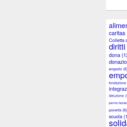
alimen
caritas
Colletta 
diritti
dona
(1
donazio
emporio
(6
empo
fondazione
integra
istruzione
(
parma facci
povertà
(6)
scuola
(
solid