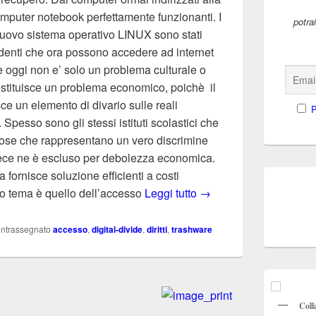
computer notebook perfettamente funzionanti. I
potra
uovo sistema operativo LINUX sono stati
udenti che ora possono accedere ad internet
ide oggi non e’ solo un problema culturale o
costituisce un problema economico, poichè il
sce un elemento di divario sulle reali
P
. Spesso sono gli stessi istituti scolastici che
tose che rappresentano un vero discrimine
nvece ne è escluso per debolezza economica.
 fornisce soluzione efficienti a costi
Mercoledì 4 marzo donaz
ro tema è quello dell’accesso
Leggi tutto
→
ntrassegnato
accesso
,
digital-divide
,
diritti
,
trashware
Coll