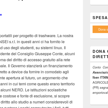
pe
SPESA
Dona o
rtatili per progetto di trashware. La nostra
I s.r.l. in questi anni ci ha fornito le
 uso degli studenti, su sistemi linux. Il
DONA 
sidente del Consiglio Giuseppe Conte, alcuni
DIRET
lema del diritto di accesso gratuito alla rete
onale. Il Governo stanzierà un finanziamento
Conto Corr
iretto a device da fornire in comodato agli
Associazio
ante apertura al futuro, un argomento che
Iban IT5
AGRICOLE F
anni in cui temi come questo erano territorio
(PR)
segna
d alcuni NERD. Le istituzioni scolastiche
emporiova
 costose e fonte di esclusione, si scopre
 diritto allo studio a numeri considerevoli di
ruotano i pochi computer tra i figli, tutti