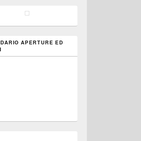
costituzionale.
DARIO APERTURE ED
I