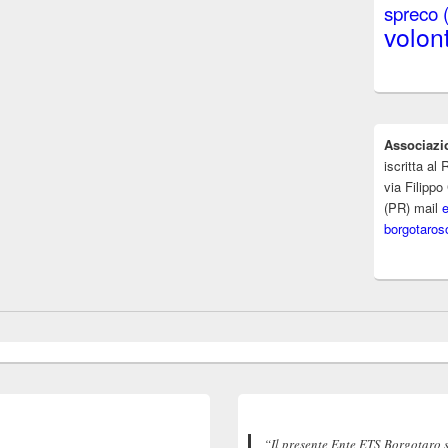
spreco
volont
Associazi
iscritta a
via Filippo
(PR) mail
borgotaros
“Il presente Ente ETS Borgotaro 