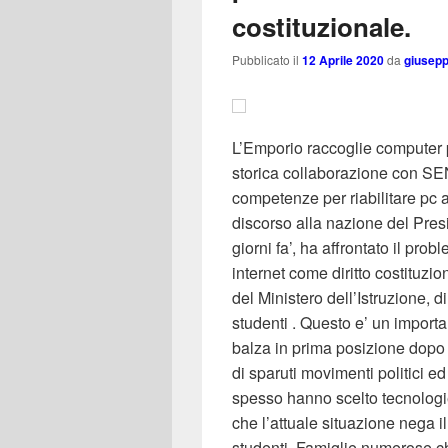
costituzionale.
Pubblicato il
12 Aprile 2020
da
giusep
L’Emporio raccoglie computer po
storica collaborazione con SENSE
competenze per riabilitare pc ad
discorso alla nazione del Pre
giorni fa’, ha affrontato il prob
internet come diritto costituzi
del Ministero dell’Istruzione, d
studenti . Questo e’ un import
balza in prima posizione dopo 
di sparuti movimenti politici e
spesso hanno scelto tecnologie
che l’attuale situazione nega il
studenti. Famiglie numerose che 