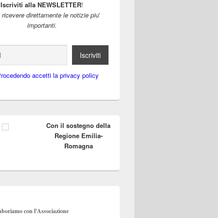
Iscriviti alla NEWSLETTER
!
i ricevere direttamente le notizie pi
u'
importanti.
rocedendo accetti la privacy policy
Con il sostegno della
ione di quattro notebook a studenti valtaresi
Regione Emilia-
Romagna
aboriamo con l'Associazione