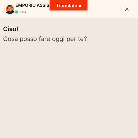
EMPORIO ASSISTANT
Translate »
Online
Ciao!
Cosa posso fare oggi per te?
EMPORIO SOLIDALE VALTARO
pace solidarietà diritti cibo spreco pianeta volontariato rete
Cerca:
Cerca
Menu
ARCHIVI TAG:
ISEE