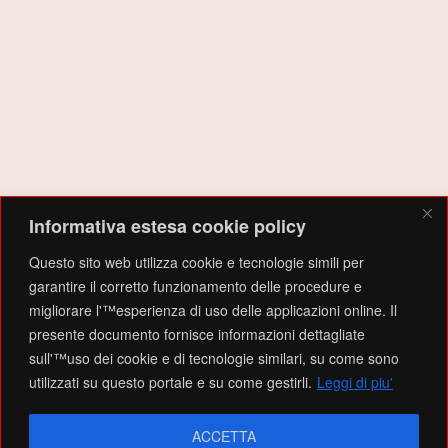
Territoriale (OpT) associata alla Organizzazione partner Capofila
(OpC) FONDAZIONE BANCO ALIMENTARE EMILIA ROMAGNA ETS
o FONDAZIONE BANCO ALIMENTARE EMILIA ROMAGNA ETS –
MAGAZZINO DI FONTEVIVO nell’anno 2025, ha sostenuto n. 325
persone in condizione di grave deprivazione attraverso l’erogazione
di aiuti alimentari e misure di accompagnamento, per un totale di
beni distribuiti pari a 6054 kg di alimenti”
AMMINISTRAZIONE
Informativa estesa cookie policy
Accedi
Questo sito web utilizza cookie e tecnologie simili per
Feed dei contenuti
garantire il corretto funzionamento delle procedure e
Feed dei commenti
migliorare l'™esperienza di uso delle applicazioni online. Il
WordPress.org
presente documento fornisce informazioni dettagliate
sull'™uso dei cookie e di tecnologie similari, su come sono
utilizzati su questo portale e su come gestirli.
Leggi di piu'
Testo del copyright © 2026
EMPORIO SOLIDALE VALTARO
. Tutti i diritti riservati.
Privacy
What can you do?
Tell me a fun fact
Policy e Information
ACCETTA