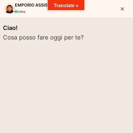
EMPORIO ASSISTANT
Translate »
Online
Ciao!
Cosa posso fare oggi per te?
EMPORIO SOLIDALE VALTARO
pace solidarietà diritti cibo spreco pianeta volontariato rete
Cerca:
Cerca
Menu
ARCHIVI TAG:
DONAZIONE