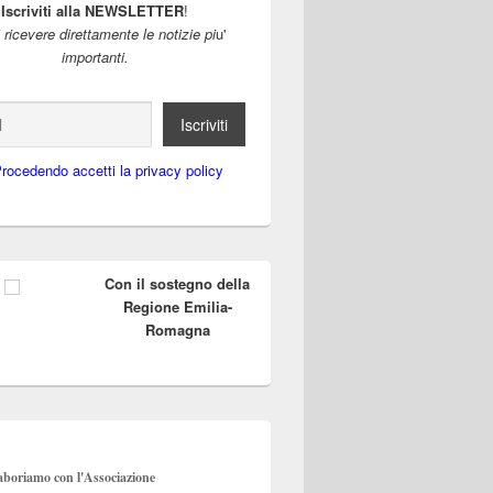
Iscriviti alla NEWSLETTER
!
i ricevere direttamente le notizie pi
u'
importanti.
rocedendo accetti la privacy policy
a Caritas parrocchiale
Con il sostegno della
Regione Emilia-
Romagna
aboriamo con l'Associazione