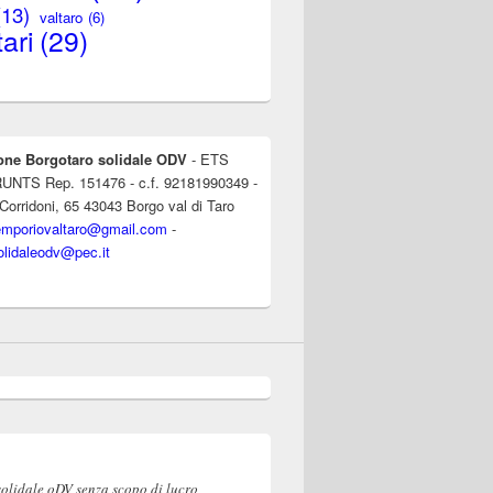
(13)
valtaro
(6)
ari
(29)
one Borgotaro solidale ODV
- ETS
l RUNTS Rep. 151476 - c.f. 92181990349 -
 Corridoni, 65 43043 Borgo val di Taro
emporiovaltaro@gmail.com
-
olidaleodv@pec.it
solidale oDV senza scopo di lucro