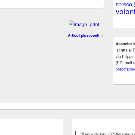
spreco
volont
Articoli più recenti
→
Associazi
iscritta a
via Filippo
(PR) mail
borgotaros
“Il presente Ente ETS Borgotaro 