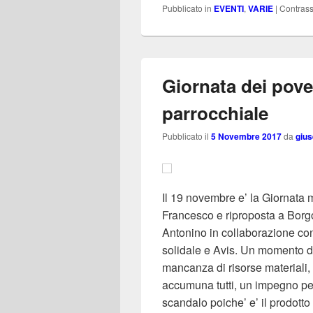
Pubblicato in
EVENTI
,
VARIE
|
Contras
Giornata dei pove
parrocchiale
Pubblicato il
5 Novembre 2017
da
giu
Il 19 novembre e’ la Giornata
Francesco e riproposta a Borgo
Antonino in collaborazione co
solidale e Avis. Un momento di 
mancanza di risorse materiali, f
accumuna tutti, un impegno pe
scandalo poiche’ e’ il prodotto