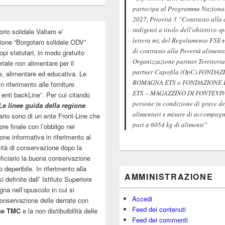
partecipa al Programma Nazionale
2027, Priorità 3 “Contrasto alla 
indigenti a titolo dell'obiettivo s
orio solidale Valtaro e’
lettera m), del Regolamento FSE+
zione “Borgotaro solidale ODV”
di contrasto alla Povertà aliment
pi statutari, in modo gratuito
Organizzazione partner Territoria
riale non alimentare per il
partner Capofila (OpC) FOND
e, alimentare ed educativa. Le
ROMAGNA ETS o FONDAZIONE
 riferimento alle forniture
ETS – MAGAZZINO DI FONTEVIVO 
o enti backLine”. Per cui citando
persone in condizione di grave de
Le linee guida della regione
alimentari e misure di accompagna
tuario sono di un ente Front-Line che
pari a 6054 kg di alimenti”
re finale con l’obbligo nei
one informativa in riferimento al
ità di conservazione dopo la
eficiario la buona conservazione
 deperibile. In riferimento alla
AMMINISTRAZIONE
definite dall’ Istituto Superiore
gna nell’opuscolo in cui si
Accedi
 conservazione delle derrate con
Feed dei contenuti
ne TMC
e la non distibuibilità delle
Feed dei commenti