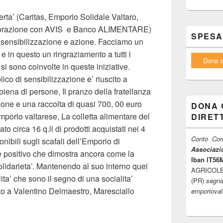
verta’ (Caritas, Emporio Solidale Valtaro,
borazione con AVIS e Banco ALIMENTARE)
SPESA
sensibilizzazione e azione. Facciamo un
e e in questo un ringraziamento a tutti i
Dona o
si sono coinvolte in queste iniziative.
ico di sensibilizzazione e’ riuscito a
iena di persone, Il pranzo della fratellanza
one e una raccolta di quasi 700, 00 euro
DONA 
Emporio valtarese, La colletta alimentare del
DIRET
irca 16 q.li di prodotti acquistati nei 4
Conto Corr
onibili sugli scafali dell’Emporio di
Associazio
e positivo che dimostra ancora come la
Iban IT5
olidarieta’. Mantenendo al suo interno quei
AGRICOLE F
ita’ che sono il segno di una socialita’
(PR)
segna
tto a Valentino Delmaestro, Maresciallo
emporiova
ana solidale.