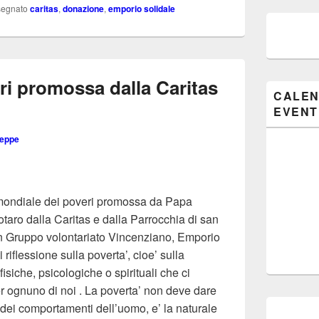
segnato
caritas
,
donazione
,
emporio solidale
ri promossa dalla Caritas
CALEN
EVENT
seppe
 mondiale dei poveri promossa da Papa
taro dalla Caritas e dalla Parrocchia di san
n Gruppo volontariato Vincenziano, Emporio
riflessione sulla poverta’, cioe’ sulla
isiche, psicologiche o spirituali che ci
r ognuno di noi . La poverta’ non deve dare
 dei comportamenti dell’uomo, e’ la naturale