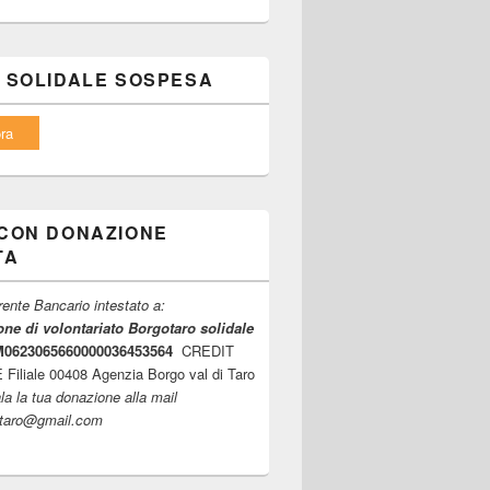
 SOLIDALE SOSPESA
ra
CON DONAZIONE
TA
ente Bancario intestato a:
ne di volontariato Borgotaro solidale
6M0623065660000036453564
CREDIT
iliale 00408 Agenzia Borgo val di Taro
la la tua donazione alla mail
ltaro@gmail.com