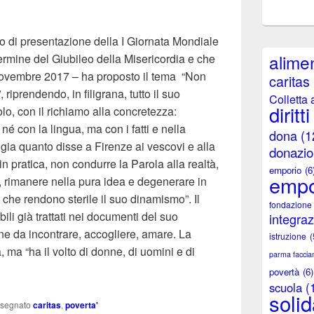
di presentazione della I Giornata Mondiale
alimen
 termine del Giubileo della Misericordia e che
 novembre 2017 – ha proposto il tema “Non
caritas
 riprendendo, in filigrana, tutto il suo
Colletta 
diritti
tolo, con il richiamo alla concretezza:
né con la lingua, ma con i fatti e nella
dona
(1
ggia quanto disse a Firenze ai vescovi e alla
donazio
n pratica, non condurre la Parola alla realtà,
emporio
(6
empo
a, rimanere nella pura idea e degenerare in
 che rendono sterile il suo dinamismo”. Il
fondazione
bili già trattati nei documenti del suo
integra
ne da incontrare, accogliere, amare. La
istruzione
(
, ma “ha il volto di donne, di uomini e di
parma facci
ei Poveri (19 novembre 2017)- Caritas Italiana
povertà
(6)
scuola
(
solid
ssegnato
caritas
,
poverta'