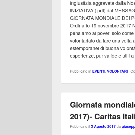
ingiustizia aggravata dalla N
INIZIATIVA (.pdf) dal ME
GIORNATA MONDIALE DEI PO
Ordinario 19 novembre 2017 N
pensiamo ai poveri solo come d
volontariato da fare una volta 
estemporanei di buona volontà
esperienze, pur valide e utili a
Pubblicato in
EVENTI
,
VOLONTARI
|
Co
Giornata mondial
2017)- Caritas Ita
Pubblicato il
3 Agosto 2017
da
giusep