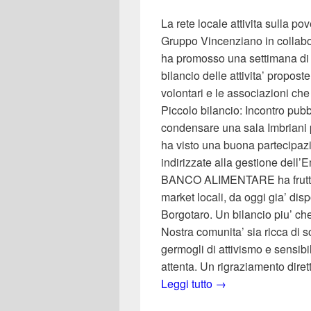
La rete locale attivita sulla po
Gruppo Vincenziano in colla
ha promosso una settimana di 
bilancio delle attivita’ propost
volontari e le associazioni che 
Piccolo bilancio: Incontro pubbl
condensare una sala Imbriani p
ha visto una buona partecipazi
indirizzate alla gestione dell’
BANCO ALIMENTARE ha fruttato c
market locali, da oggi gia’ disp
Borgotaro. Un bilancio piu’ ch
Nostra comunita’ sia ricca di s
germogli di attivismo e sensibil
attenta. Un rigraziamento dire
Bilanci: Una settim
Leggi tutto
→