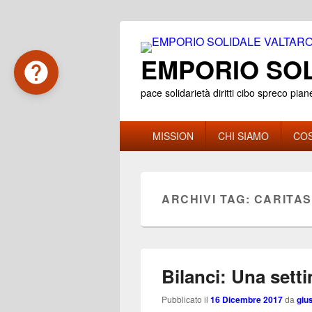
EMPORIO SOL
pace solidarietà diritti cibo spreco pian
Menu
MISSION
CHI SIAMO
COS
principale
ARCHIVI TAG:
CARITA
Bilanci: Una sett
Pubblicato il
16 Dicembre 2017
da
giu