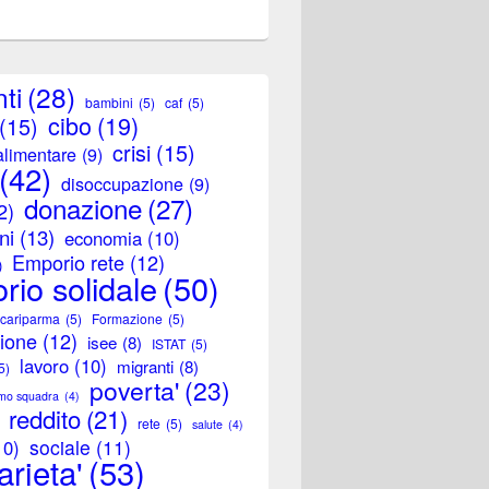
ti
(28)
bambini
(5)
caf
(5)
cibo
(19)
(15)
crisi
(15)
alimentare
(9)
(42)
disoccupazione
(9)
donazione
(27)
2)
ni
(13)
economia
(10)
Emporio rete
(12)
)
rio solidale
(50)
 cariparma
(5)
Formazione
(5)
zione
(12)
isee
(8)
ISTAT
(5)
lavoro
(10)
migranti
(8)
5)
poverta'
(23)
amo squadra
(4)
reddito
(21)
rete
(5)
salute
(4)
sociale
(11)
10)
arieta'
(53)