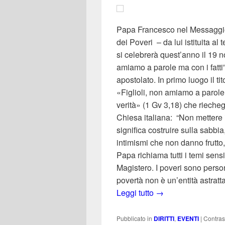
Papa Francesco nel Messaggio 
dei Poveri – da lui istituita al
si celebrerà quest’anno il 19
amiamo a parole ma con i fatti”,
apostolato. In primo luogo il ti
«Figlioli, non amiamo a parole 
verità» (1 Gv 3,18) che rieche
Chiesa italiana: “Non mettere i
significa costruire sulla sabbi
intimismi che non danno frutto,
Papa richiama tutti i temi sensi
Magistero. I poveri sono perso
povertà non è un’entità astratta
Giornata mondiale d
Leggi tutto
→
Pubblicato in
DIRITTI
,
EVENTI
|
Contra