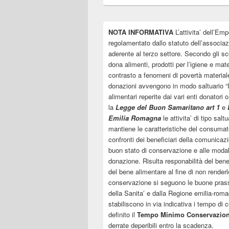
NOTA INFORMATIVA
L’attivita’ dell’Emp
regolamentato dallo statuto dell’associa
aderente al terzo settore. Secondo gli sco
dona alimenti, prodotti per l’igiene e mate
contrasto a fenomeni di povertà material
donazioni avvengono in modo saltuario “In
alimentari reperite dai vari enti donatori 
la
Legge del Buon Samaritano art 1
e
Emilia Romagna
le attivita’ di tipo sal
mantiene le caratteristiche del consumato
confronti dei beneficiari della comunicazi
buon stato di conservazione e alle modal
donazione. Risulta responabilità del ben
del bene alimentare al fine di non renderlo
conservazione si seguono le buone prassi 
della Sanita’ e dalla Regione emilia-roma
stabiliscono in via indicativa i tempo di
definito il
Tempo Minimo Conservazio
derrate deperibili entro la scadenza.