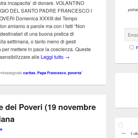
ostra incapacita’ di donare. VOLANTINO
potra
SSAGGIO DEL SANTO PADRE FRANCESCO I
VERI Domenica XXXIII del Tempo
on amiamo a parole ma con i fatti “Non
estinatari di una buona pratica di
alla settimana, o tanto meno di gesti
P
 per mettere in pace la coscienza. Queste
Giornata dei poveri promossa dall
 sensibilizzare alle
Leggi tutto
→
ntrassegnato
caritas
,
Papa Francesco
,
poverta'
e dei Poveri (19 novembre
liana
pe
Coll