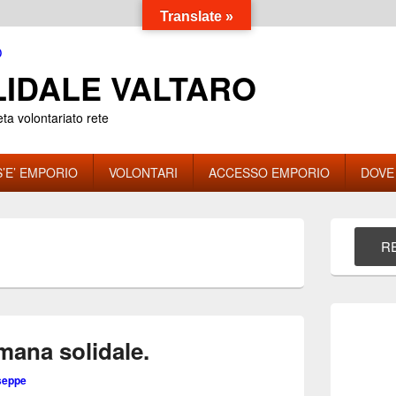
Translate »
IDALE VALTARO
eta volontariato rete
’E’ EMPORIO
VOLONTARI
ACCESSO EMPORIO
DOVE
Area
widget
RE
S
barra
laterale
principale
imana solidale.
seppe